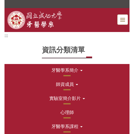
跳
到
主
要
內
:::
容
區
資訊分類清單
牙醫學系簡介
師資成員
實驗室簡介影片
心理師
牙醫學系課程